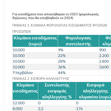
Για εισοδήματα που αποκτήθηκαν το 2023 (φορολογικές
δηλώσεις που θα υποβληθούν το 2024)
ΠΙΝΑΚΑΣ 1. ΚΛΙΜΑΚΑ ΦΟΡΟΛΟΓΙΑΣ ΕΙΣΟΔΗΜΑΤΟΣ ΦΥΣΙΚΩΝ
ΠΡΟΣΩΠΩΝ
Κλιµάκιο εισοδήµατος
Φορολογικός
Φό
(ευρώ)
συντελεστής
κλι
10.000
9%
900
10.000
22%
2.200
10.000
28%
2.800
10.000
36%
3.600
Υπερβάλον
44%
ΠΙΝΑΚΑΣ 2. ΕΙΣΦΟΡΑ ΑΛΗΛΛΕΓΓΥΗΣ
Κλιμάκιο
Συντελεστής
Εισφορά
εισοδήματος
εισφοράς
αληλλεγγύης
αληλλεγγύης %
κλιμακίου (ευρώ
12.000
0
0
8.000
2,2
176